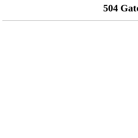
504 Gat